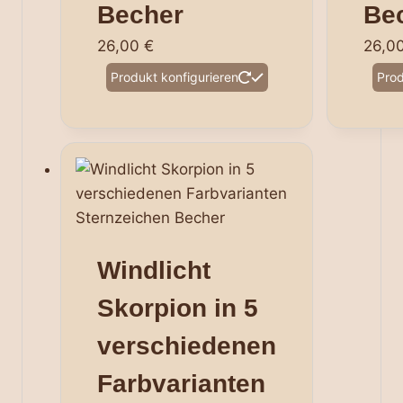
Becher
Be
26,00
€
26,0
Dieses
Produkt konfigurieren
Prod
Produkt
weist
mehrere
Varianten
auf.
Die
Optionen
können
Windlicht
auf
Skorpion in 5
der
Produktseite
verschiedenen
gewählt
Farbvarianten
werden