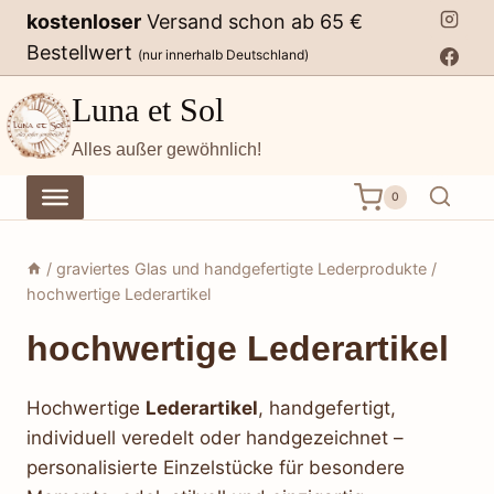
Zum
kostenloser
Versand schon ab 65 €
Inhalt
Bestellwert
(nur innerhalb Deutschland)
springen
Luna et Sol
Alles außer gewöhnlich!
0
/
graviertes Glas und handgefertigte Lederprodukte
/
hochwertige Lederartikel
hochwertige Lederartikel
Hochwertige
Lederartikel
, handgefertigt,
individuell veredelt oder handgezeichnet –
personalisierte Einzelstücke für besondere