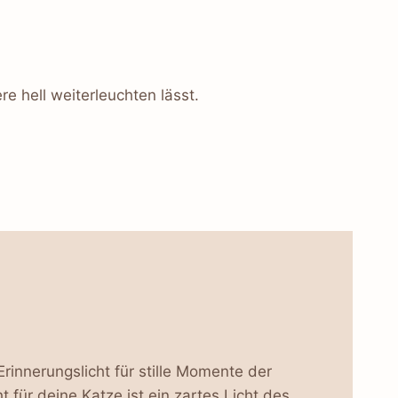
e hell weiterleuchten lässt.
Erinnerungslicht für stille Momente der
t für deine Katze ist ein zartes Licht des