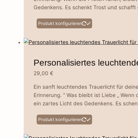
Gedenkens. Es schenkt Trost und schafft
Dieses
Produkt konfigurieren
Produkt
weist
mehrere
Varianten
Personalisiertes leuchtende
auf.
Die
29,00
€
Optionen
Ein sanft leuchtendes Trauerlicht für dein
können
Erinnerung. “ Was bleibt ist Liebe „ Wenn d
auf
ein zartes Licht des Gedenkens. Es schen
der
Produktseite
Dieses
Produkt konfigurieren
gewählt
Produkt
werden
weist