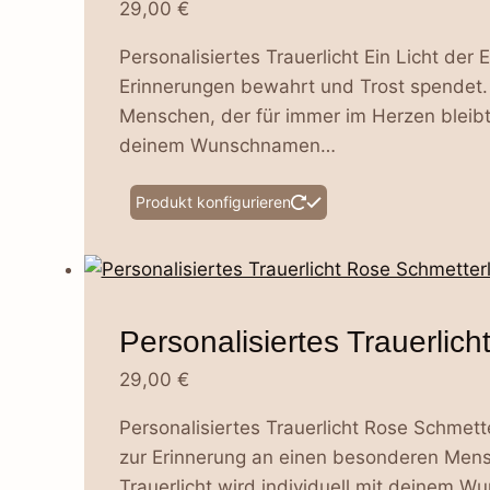
29,00
€
können
auf
Personalisiertes Trauerlicht Ein Licht der 
der
Erinnerungen bewahrt und Trost spendet. 
Produktseite
Menschen, der für immer im Herzen bleibt. 
gewählt
deinem Wunschnamen…
werden
Dieses
Produkt konfigurieren
Produkt
weist
mehrere
Varianten
Personalisiertes Trauerlic
auf.
Die
29,00
€
Optionen
Personalisiertes Trauerlicht Rose Schmett
können
zur Erinnerung an einen besonderen Mensch
auf
Trauerlicht wird individuell mit deinem W
der