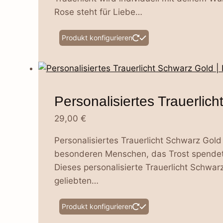
Rose steht für Liebe…
Produktseite
gewählt
Dieses
Produkt konfigurieren
werden
Produkt
weist
mehrere
Varianten
Personalisiertes Trauerlic
auf.
Die
29,00
€
Optionen
Personalisiertes Trauerlicht Schwarz Gold a
können
besonderen Menschen, das Trost spendet 
auf
Dieses personalisierte Trauerlicht Schwar
der
geliebten…
Produktseite
gewählt
Produkt konfigurieren
werden