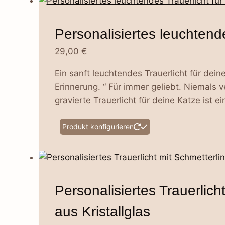
mehrere
Varianten
Personalisiertes leuchtende
auf.
Die
29,00
€
Optionen
Ein sanft leuchtendes Trauerlicht für dein
können
Erinnerung. “ Für immer geliebt. Niemals v
auf
gravierte Trauerlicht für deine Katze ist 
der
Produktseite
Dieses
Produkt konfigurieren
gewählt
Produkt
werden
weist
mehrere
Varianten
Personalisiertes Trauerlich
auf.
Die
aus Kristallglas
Optionen