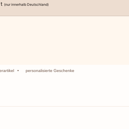
t
(nur innerhalb Deutschland)
rartikel
personalisierte Geschenke