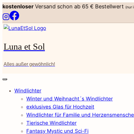
Zum
kostenloser
Versand schon ab 65 € Bestellwert
(nur 
Inhalt
springen
Luna et Sol
Alles außer gewöhnlich!
Windlichter
Winter und Weihnacht´s Windlichter
exklusives Glas für Hochzeit
Windlichter für Familie und Herzensmensch
Tierische Windlichter
Fantasy Mystic und Sci-Fi