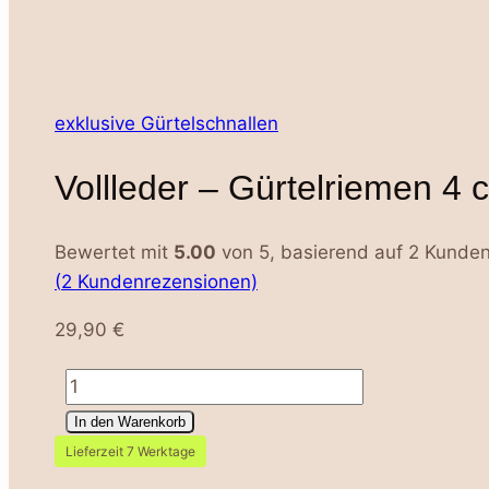
exklusive Gürtelschnallen
Vollleder – Gürtelriemen 4 
Bewertet mit
5.00
von 5, basierend auf
2
Kunden
(
2
Kundenrezensionen)
29,90
€
Vollleder
-
In den Warenkorb
Gürtelriemen
Lieferzeit 7 Werktage
4