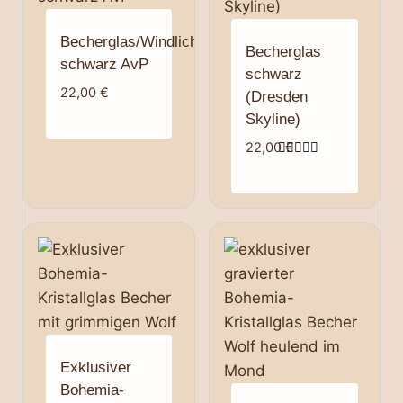
Becherglas/Windlicht
Becherglas
schwarz AvP
schwarz
22,00
€
(Dresden
Skyline)
22,00
€
Bewertet
mit
5.00
von 5
Exklusiver
Bohemia-