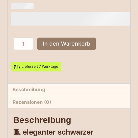
Eleganter
In den Warenkorb
schwarzer
Vollleder-
Gürtel
Lieferzeit 7 Werktage
2,5
cm
mit
Beschreibung
Krokodil
Rezensionen (0)
Schnalle
Menge
Beschreibung
🧵 eleganter schwarzer