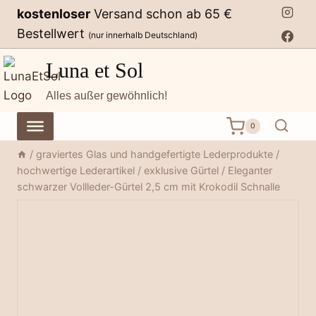
Zum
kostenloser
Versand schon ab 65 €
Inhalt
Bestellwert
(nur innerhalb Deutschland)
springen
Luna et Sol
Alles außer gewöhnlich!
0
/
graviertes Glas und handgefertigte Lederprodukte
/
hochwertige Lederartikel
/
exklusive Gürtel
/
Eleganter
schwarzer Vollleder-Gürtel 2,5 cm mit Krokodil Schnalle