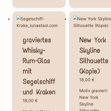
graviertes
New York
Whisky-
Skyline
Rum-Glas
Silhouette
mit
(Kopie)
Segelschiff
18,00
€
und Kraken
Motiv graviert:
New York
18,00
€
Skyline
Silhouette