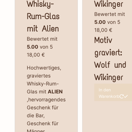
Whisky-
Wikinger
Rum-Glas
Bewertet mit
5.00
von 5
mit Alien
18,00
€
Motiv
Bewertet mit
5.00
von 5
graviert:
18,00
€
Wolf und
Hochwertiges,
Wikinger
graviertes
Whisky-Rum-
In den
Glas mit
ALIEN
Warenkorb
,hervorragendes
Geschenk für
die Bar,
Geschenk für
Männer