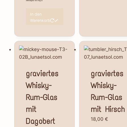
In den
Warenkorb
graviertes
graviertes
Whisky-
Whisky-
Rum-Glas
Rum-Glas
mit
mit Hirsch
Dagobert
18,00
€