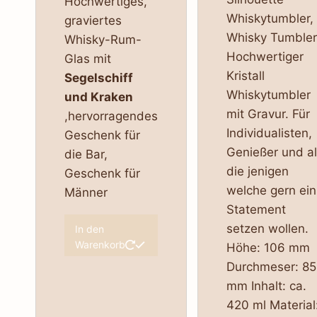
Hochwertiges,
Whiskytumbler,
graviertes
Whisky Tumbler
Whisky-Rum-
Hochwertiger
Glas mit
Kristall
Segelschiff
Whiskytumbler
und Kraken
mit Gravur. Für
,hervorragendes
Individualisten,
Geschenk für
Genießer und al
die Bar,
die jenigen
Geschenk für
welche gern ein
Männer
Statement
setzen wollen.
In den
Warenkorb
Höhe: 106 mm
Durchmeser: 85
mm Inhalt: ca.
420 ml Material