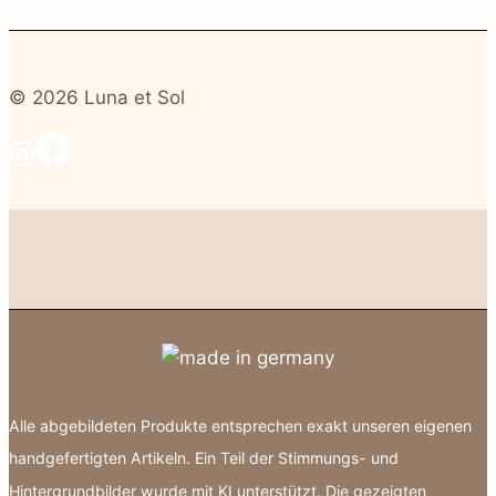
© 2026 Luna et Sol
Alle abgebildeten Produkte entsprechen exakt unseren eigenen
handgefertigten Artikeln. Ein Teil der Stimmungs- und
Hintergrundbilder wurde mit KI unterstützt. Die gezeigten