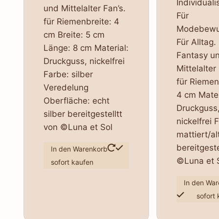
Individuali
und Mittelalter Fan’s.
Für
für Riemenbreite: 4
Modebewu
cm Breite: 5 cm
Für Alltag.
Länge: 8 cm Material:
Fantasy u
Druckguss, nickelfrei
Mittelalter
Farbe: silber
für Riemen
Veredelung
4 cm Mater
Oberfläche: echt
Druckguss
silber bereitgestelltt
nickelfrei 
von ©Luna et Sol
mattiert/al
bereitgeste
In den Warenkorb
©Luna et 
sofort kaufen
In den Wa
sofort