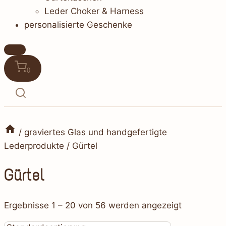
Leder Choker & Harness
personalisierte Geschenke
0
/
graviertes Glas und handgefertigte
Lederprodukte
/
Gürtel
Gürtel
Ergebnisse 1 – 20 von 56 werden angezeigt