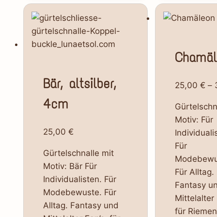
Chamäl
Bär, altsilber,
25,00
€
–
4cm
Gürtelschn
Motiv: Für
25,00
€
Individuali
Für
Gürtelschnalle mit
Modebewu
Motiv: Bär Für
Für Alltag.
Individualisten. Für
Fantasy u
Modebewuste. Für
Mittelalter
Alltag. Fantasy und
für Riemen