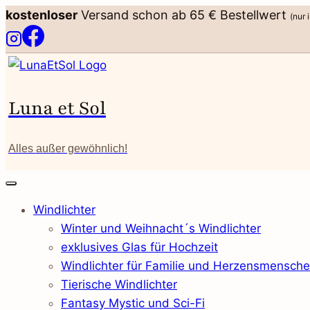
Zum
kostenloser
Versand schon ab 65 € Bestellwert
(nur 
Inhalt
springen
Luna et Sol
Alles außer gewöhnlich!
Windlichter
Winter und Weihnacht´s Windlichter
exklusives Glas für Hochzeit
Windlichter für Familie und Herzensmensch
Tierische Windlichter
Fantasy Mystic und Sci-Fi