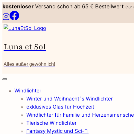
Zum
kostenloser
Versand schon ab 65 € Bestellwert
(nur 
Inhalt
springen
Luna et Sol
Alles außer gewöhnlich!
Windlichter
Winter und Weihnacht´s Windlichter
exklusives Glas für Hochzeit
Windlichter für Familie und Herzensmensch
Tierische Windlichter
Fantasy Mystic und Sci-Fi