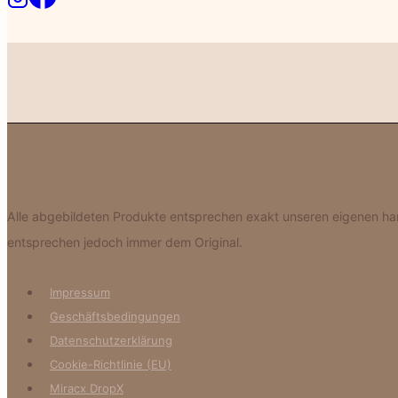
Alle abgebildeten Produkte entsprechen exakt unseren eigenen hand
entsprechen jedoch immer dem Original.
Impressum
Geschäftsbedingungen
Datenschutzerklärung
Cookie-Richtlinie (EU)
Miracx DropX