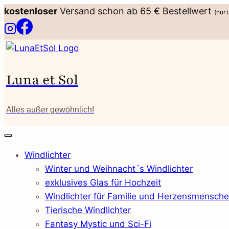
Zum
kostenloser
Versand schon ab 65 € Bestellwert
(nur 
Inhalt
springen
Luna et Sol
Alles außer gewöhnlich!
Windlichter
Winter und Weihnacht´s Windlichter
exklusives Glas für Hochzeit
Windlichter für Familie und Herzensmensch
Tierische Windlichter
Fantasy Mystic und Sci-Fi