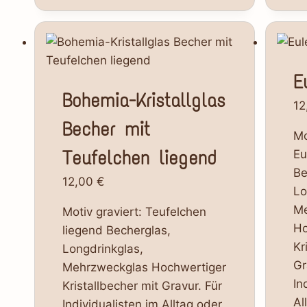
E
Bohemia-Kristallglas
12
Becher mit
Mo
Teufelchen liegend
Eu
Be
12,00
€
Lo
Me
Motiv graviert: Teufelchen
Ho
liegend Becherglas,
Kr
Longdrinkglas,
Gr
Mehrzweckglas Hochwertiger
In
Kristallbecher mit Gravur. Für
Al
Individualisten im Alltag oder