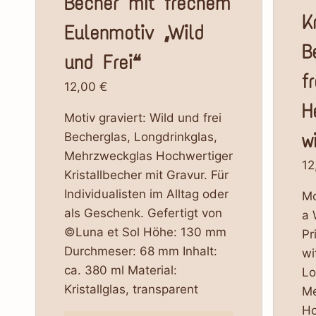
Becher mit frechem
K
Eulenmotiv „Wild
B
und Frei“
f
12,00
€
H
Motiv graviert: Wild und frei
wi
Becherglas, Longdrinkglas,
Mehrzweckglas Hochwertiger
12
Kristallbecher mit Gravur. Für
Individualisten im Alltag oder
Mo
als Geschenk. Gefertigt von
a 
©Luna et Sol Höhe: 130 mm
Pr
Durchmeser: 68 mm Inhalt:
wi
ca. 380 ml Material:
Lo
Kristallglas, transparent
Me
Ho