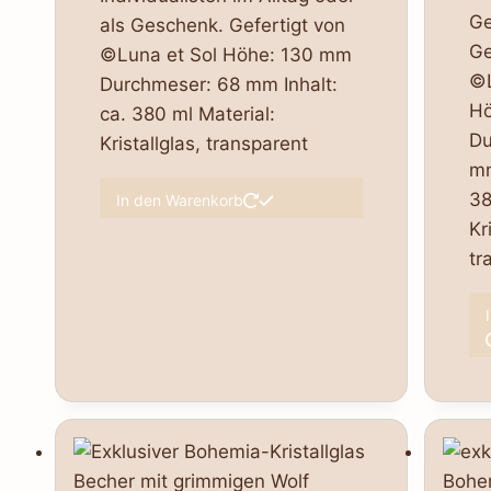
Ge
als Geschenk. Gefertigt von
Ge
©Luna et Sol Höhe: 130 mm
©L
Durchmeser: 68 mm Inhalt:
Hö
ca. 380 ml Material:
Du
Kristallglas, transparent
mm
38
In den Warenkorb
Kr
tr