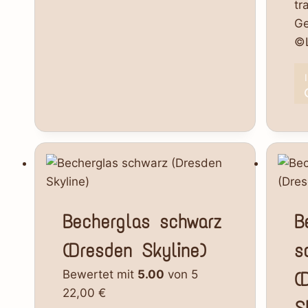
tr
Ge
©L
Becherglas schwarz
B
(Dresden Skyline)
s
Bewertet mit
5.00
von 5
(
22,00
€