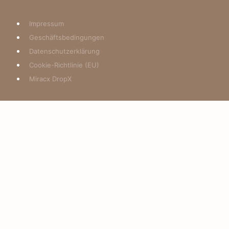
Impressum
Geschäftsbedingungen
Datenschutzerklärung
Cookie-Richtlinie (EU)
Miracx DropX
Warenkorb überprüfen
Es befinden sich keine Produkte im Warenkorb.