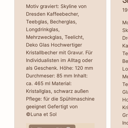
S
Motiv graviert: Skyline von
19
Dresden Kaffeebecher,
Teebglas, Becherglas,
Mo
Longdrinkglas,
Sk
Mehrzweckglas, Teelicht,
Dr
Deko Glas Hochwertiger
Ka
Kristallbecher mit Gravur. Für
Te
Individualisten im Alltag oder
Be
als Geschenk. Höhe: 120 mm
Lo
Durchmeser: 85 mm Inhalt:
Me
ca. 465 ml Material:
Te
Kristallglas, schwarz außen
Gl
Pflege: für die Spühlmaschine
Ho
geeignet Gefertigt von
Kr
©Luna et Sol
Gr
In
Dieses