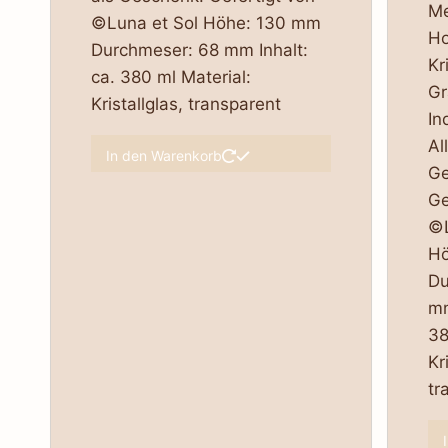
Me
©Luna et Sol Höhe: 130 mm
Ho
Durchmeser: 68 mm Inhalt:
Kr
ca. 380 ml Material:
Gr
Kristallglas, transparent
In
Al
In den Warenkorb
Ge
Ge
©L
Hö
Du
mm
38
Kr
tr