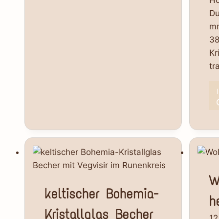
Hö
Du
mm
38
Kr
tr
W
keltischer Bohemia-
h
Kristallglas Becher
12