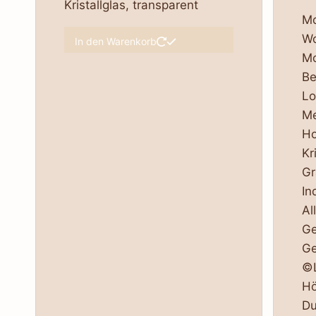
Kristallglas, transparent
Mo
Wo
In den Warenkorb
M
Be
Lo
Me
Ho
Kr
Gr
In
Al
Ge
Ge
©L
Hö
Du