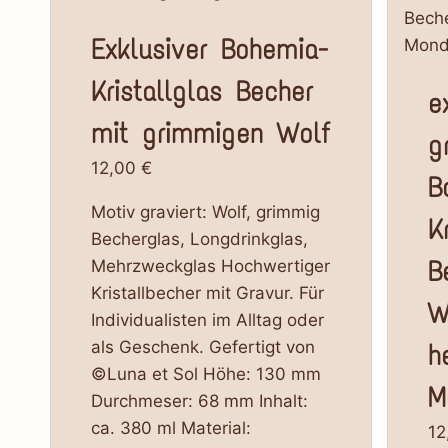
Exklusiver Bohemia-
Kristallglas Becher
e
mit grimmigen Wolf
g
12,00
€
B
Motiv graviert: Wolf, grimmig
K
Becherglas, Longdrinkglas,
B
Mehrzweckglas Hochwertiger
Kristallbecher mit Gravur. Für
W
Individualisten im Alltag oder
als Geschenk. Gefertigt von
h
©Luna et Sol Höhe: 130 mm
M
Durchmeser: 68 mm Inhalt:
ca. 380 ml Material:
12