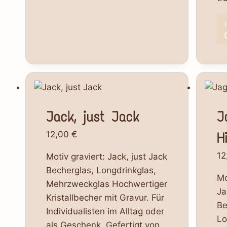
Jack, just Jack
J
12,00
€
H
12
Motiv graviert: Jack, just Jack
Becherglas, Longdrinkglas,
Mo
Mehrzweckglas Hochwertiger
Ja
Kristallbecher mit Gravur. Für
Be
Individualisten im Alltag oder
Lo
als Geschenk. Gefertigt von