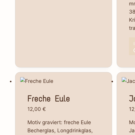
mm
38
Kr
tr
Freche Eule
J
12,00
€
12
Motiv graviert: freche Eule
Mo
Becherglas, Longdrinkglas,
Ja