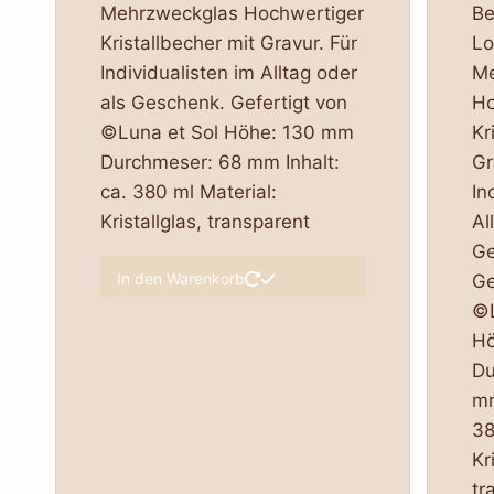
Mehrzweckglas Hochwertiger
Be
Kristallbecher mit Gravur. Für
Lo
Individualisten im Alltag oder
Me
als Geschenk. Gefertigt von
Ho
©Luna et Sol Höhe: 130 mm
Kr
Durchmeser: 68 mm Inhalt:
Gr
ca. 380 ml Material:
In
Kristallglas, transparent
Al
Ge
In den Warenkorb
Ge
©L
Hö
Du
mm
38
Kr
tr