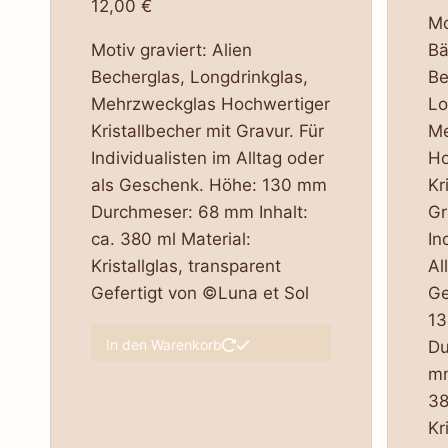
12,00
€
Mo
Motiv graviert: Alien
Bä
Becherglas, Longdrinkglas,
Be
Mehrzweckglas Hochwertiger
Lo
Kristallbecher mit Gravur. Für
Me
Individualisten im Alltag oder
Ho
als Geschenk. Höhe: 130 mm
Kr
Durchmeser: 68 mm Inhalt:
Gr
ca. 380 ml Material:
In
Kristallglas, transparent
Al
Gefertigt von ©Luna et Sol
Ge
1
In den Warenkorb
Du
mm
38
Kr