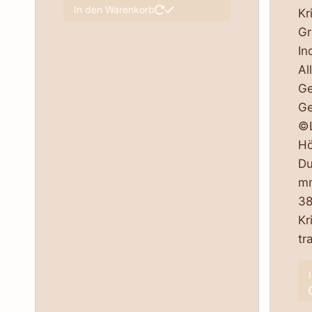
In den Warenkorb
Kr
Gr
In
Al
Ge
Ge
©L
Hö
Du
mm
38
Kr
tr