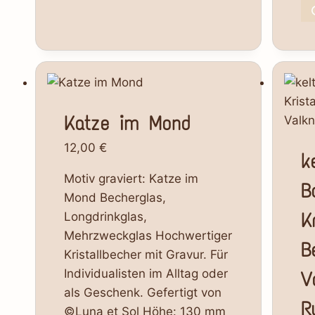
Katze im Mond
12,00
€
k
Motiv graviert: Katze im
B
Mond Becherglas,
K
Longdrinkglas,
Mehrzweckglas Hochwertiger
B
Kristallbecher mit Gravur. Für
Individualisten im Alltag oder
V
als Geschenk. Gefertigt von
R
©Luna et Sol Höhe: 130 mm