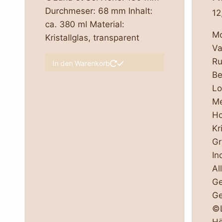
Durchmeser: 68 mm Inhalt:
12
ca. 380 ml Material:
Mo
Kristallglas, transparent
Va
Ru
In den Warenkorb
Be
Lo
Me
Ho
Kr
Gr
In
Al
Ge
Ge
©L