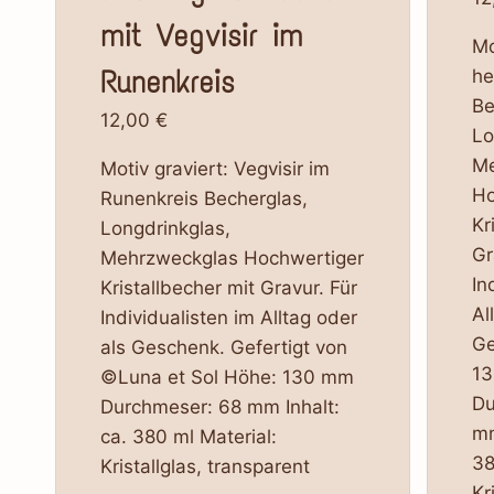
mit Vegvisir im
Mo
Runenkreis
he
Be
12,00
€
Lo
Me
Motiv graviert: Vegvisir im
Ho
Runenkreis Becherglas,
Kr
Longdrinkglas,
Gr
Mehrzweckglas Hochwertiger
In
Kristallbecher mit Gravur. Für
Al
Individualisten im Alltag oder
Ge
als Geschenk. Gefertigt von
1
©Luna et Sol Höhe: 130 mm
Du
Durchmeser: 68 mm Inhalt:
mm
ca. 380 ml Material:
38
Kristallglas, transparent
Kr