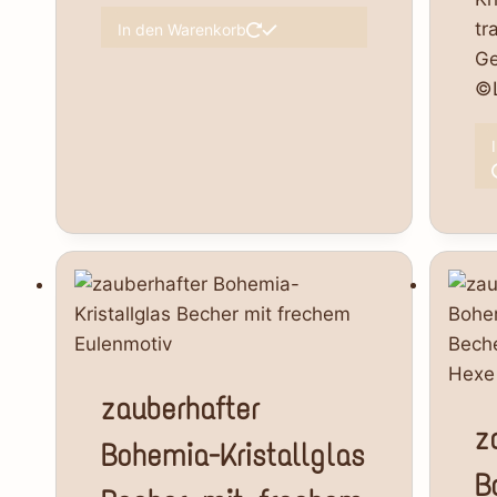
tr
In den Warenkorb
Ge
©L
zauberhafter
z
Bohemia-Kristallglas
B